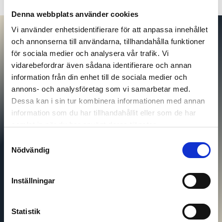
Denna webbplats använder cookies
Vi använder enhetsidentifierare för att anpassa innehållet
och annonserna till användarna, tillhandahålla funktioner
Leveransinformation
för sociala medier och analysera vår trafik. Vi
vidarebefordrar även sådana identifierare och annan
Vid beställning av investeringsprodukter där fysisk leverans
information från din enhet till de sociala medier och
önskas så erbjuder NSG förmånliga villkor kring frakt &
annons- och analysföretag som vi samarbetar med.
försäkring. Vill du inte ha din beställning skickad? Då finns
Dessa kan i sin tur kombinera informationen med annan
även möjligheten att hämta upp din beställning på vår
information som du har tillhandahållit eller som de har
besöksadress i Stockholm.
samlat in när du har använt deras tjänster.
Samtyckesval
Nödvändig
Övrig information
Inställningar
Hos NSG betalar du tryggt och säkert via banköverföring eller
via bankgiro. Glöm inte att vi även kan hjälpa dig när du vill
Statistik
sälja tackor till oss, eller om du vill ha hjälp med förvaring.