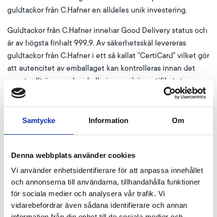
guldtackor från C.Hafner en alldeles unik investering.
Guldtackor från C.Hafner innehar Good Delivery status och
är av högsta finhalt 999,9. Av säkerhetsskäl levereras
guldtackor från C.Hafner i ett så kallat ”CertiCard” vilket gör
att autencitet av emballaget kan kontrolleras innan det
eventuellt öppnas. I emballeringen så är certifikatet
integrerat och där finner vi information så som
serienummer och kontrollerad finhalt av tackan.
Samtycke
Information
Om
Fördelar med guld från C.Hafner:
Garanterad finhalt om 999,9
Denna webbplats använder cookies
Good Delivery status utfärdat av LBMA
Vi använder enhetsidentifierare för att anpassa innehållet
Tillverkad i Tyskland
och annonserna till användarna, tillhandahålla funktioner
Kan köpas och säljas världen över
för sociala medier och analysera vår trafik. Vi
Etiskt och ekologiskt framtagen
vidarebefordrar även sådana identifierare och annan
Estetiskt tilltalande
information från din enhet till de sociala medier och