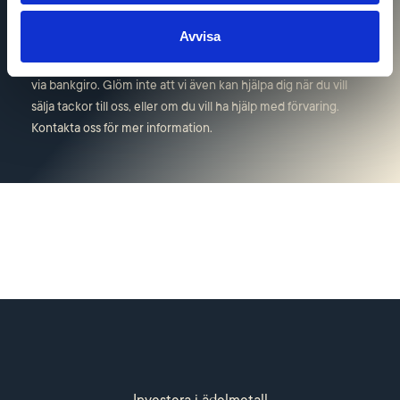
Övrig information
Avvisa
Hos NSG betalar du tryggt och säkert via banköverföring eller
via bankgiro. Glöm inte att vi även kan hjälpa dig när du vill
sälja tackor till oss, eller om du vill ha hjälp med förvaring.
Kontakta oss för mer information.