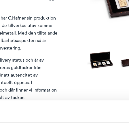
å har C.Hafner sin produktion
 de tillverkas utav kommer
lmetall. Med den tilltalande
llbarhetsaspekten så är
nvestering.
ivery status och är av
reras guldtackor från
ör att autencitet av
tuellt öppnas. I
 och där finner vi information
lt av tackan.