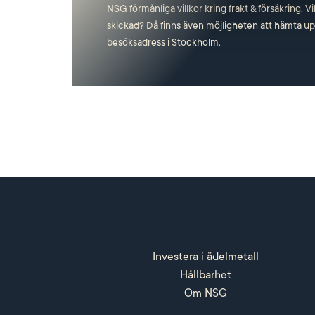
NSG förmånliga villkor kring frakt & försäkring. Vi
skickad? Då finns även möjligheten att hämta upp
besöksadress i Stockholm.
Investera i ädelmetall
Hållbarhet
Om NSG