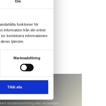
Om
andahålla funktioner för
n information från din enhet
 tur kombinera informationen
deras tjänster.
Marknadsföring
Tillåt alla
ion
ert via banköverföring eller via bankgiro.