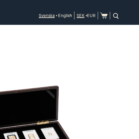
Svenska
English
SEK
EUR