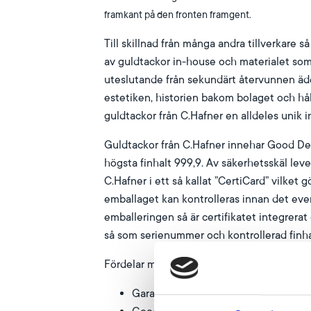
framkant på den fronten framgent.
Till skillnad från många andra tillverkare s
av guldtackor in-house och materialet som
uteslutande från sekundärt återvunnen äde
estetiken, historien bakom bolaget och hå
guldtackor från C.Hafner en alldeles unik i
Guldtackor från C.Hafner innehar Good Del
högsta finhalt 999,9. Av säkerhetsskäl leve
C.Hafner i ett så kallat ”CertiCard” vilket g
emballaget kan kontrolleras innan det even
emballeringen så är certifikatet integrerat
så som serienummer och kontrollerad finha
Fördelar med guld från C.Hafner:
Garanterad finhalt om 999,9