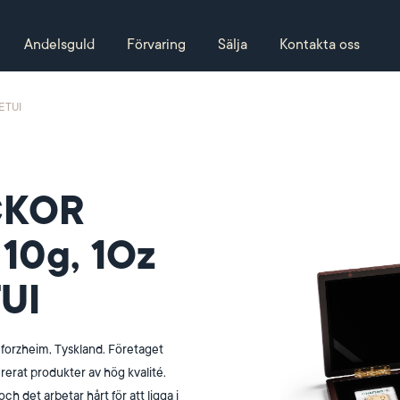
Andelsguld
Förvaring
Sälja
Kontakta oss
ETUI
CKOR
10g, 1Oz
UI
 Pforzheim, Tyskland. Företaget
ererat produkter av hög kvalité.
ch det arbetar hårt för att ligga i