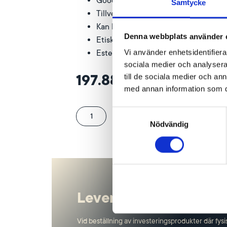
Good Delivery status utfärdat av L
Samtycke
Tillverkad i Tyskland
Kan köpas och säljas världen över
Denna webbplats använder 
Etiskt och ekologiskt framtagen
Vi använder enhetsidentifierar
Estetiskt tilltalande
sociala medier och analysera 
197.885 kr
till de sociala medier och a
Aktuellt köppris 2026-
med annan information som du 
Lägg i
Samtyckesval
kundvagn
Nödvändig
Leveransinformation
Vid beställning av investeringsprodukter där fys