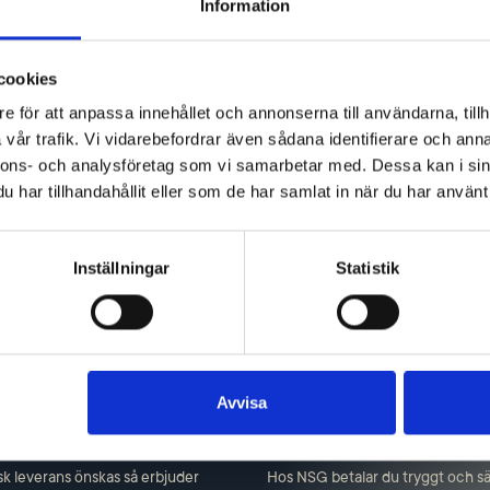
BMA
Information
cookies
e för att anpassa innehållet och annonserna till användarna, tillh
vår trafik. Vi vidarebefordrar även sådana identifierare och anna
nnons- och analysföretag som vi samarbetar med. Dessa kan i sin
08-08
har tillhandahållit eller som de har samlat in när du har använt 
Inställningar
Statistik
Avvisa
Övrig informat
isk leverans önskas så erbjuder
Hos NSG betalar du tryggt och säk