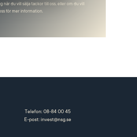
när du vill sälja tackor till oss, eller om du vill
oss för mer information.
Telefon: 08-84 00 45
E-post:
invest@nsg.se