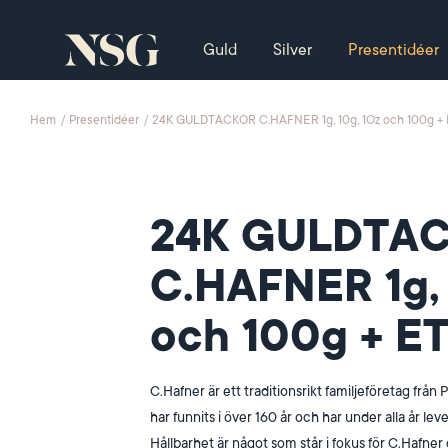
Guld
Silver
Presentidéer
Hem
Presentidéer
24K GULDTACKOR C.HAFNER 1g, 10g, 1Oz och 100g + 
/
/
24K GULDTA
C.HAFNER 1g, 
och 100g + ET
C.Hafner är ett traditionsrikt familjeföretag från
har funnits i över 160 år och har under alla år lev
Hållbarhet är något som står i fokus för C.Hafner o