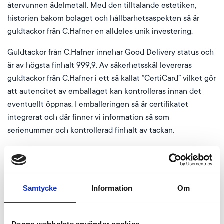
återvunnen ädelmetall. Med den tilltalande estetiken,
historien bakom bolaget och hållbarhetsaspekten så är
guldtackor från C.Hafner en alldeles unik investering.
Guldtackor från C.Hafner innehar Good Delivery status och
är av högsta finhalt 999,9. Av säkerhetsskäl levereras
guldtackor från C.Hafner i ett så kallat ”CertiCard” vilket gör
att autencitet av emballaget kan kontrolleras innan det
eventuellt öppnas. I emballeringen så är certifikatet
integrerat och där finner vi information så som
serienummer och kontrollerad finhalt av tackan.
Fördelar med guld från C.Hafner:
Garanterad finhalt om 999,9
Good Delivery status utfärdat av LBMA
Samtycke
Information
Om
Tillverkad i Tyskland
Kan köpas och säljas världen över