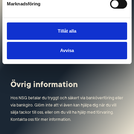
Marknadsföring
Leveransinformation
Vid beställning av investeringsprodukter där fysisk leverans
Tillåt alla
önskas så erbjuder NSG förmånliga villkor kring frakt &
försäkring. Vill du inte ha din beställning skickad? Då finns
Avvisa
även möjligheten att hämta upp din beställning på vår
besöksadress i Stockholm.
Övrig information
Hos NSG betalar du tryggt och säkert via banköverföring eller
via bankgiro. Glöm inte att vi även kan hjälpa dig när du vill
sälja tackor till oss, eller om du vill ha hjälp med förvaring.
Kontakta oss för mer information.