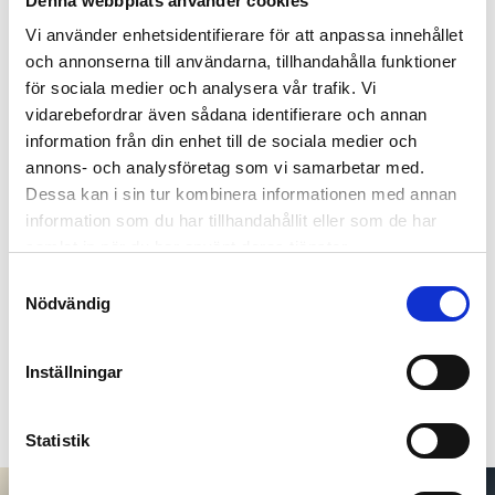
Etiskt och ekologiskt framtagen
Denna webbplats använder cookies
Estetiskt tilltalande
Vi använder enhetsidentifierare för att anpassa innehållet
och annonserna till användarna, tillhandahålla funktioner
Guldtackan levereras med tillhörande sleeve
för sociala medier och analysera vår trafik. Vi
vidarebefordrar även sådana identifierare och annan
Våra sleeves är vikta kort i A6-format, designade för att
information från din enhet till de sociala medier och
elegant presentera din guldtacka. Guldtackan fästs enkelt
annons- och analysföretag som vi samarbetar med.
genom de förskurna slitsarna och syns direkt på framsidan
Dessa kan i sin tur kombinera informationen med annan
genom ett utstansat fönster. Kortet passar till våra
information som du har tillhandahållit eller som de har
guldtackor från C.Hafner 1g, 2g, 5g samt 10g. Kortet
samlat in när du har använt deras tjänster.
levereras med ett vitt kvalitéts kuvert.
Samtyckesval
Nödvändig
7.281 kr
Aktuellt köppris 2026-08-07
Inställningar
Lägg i kundvagn
Statistik