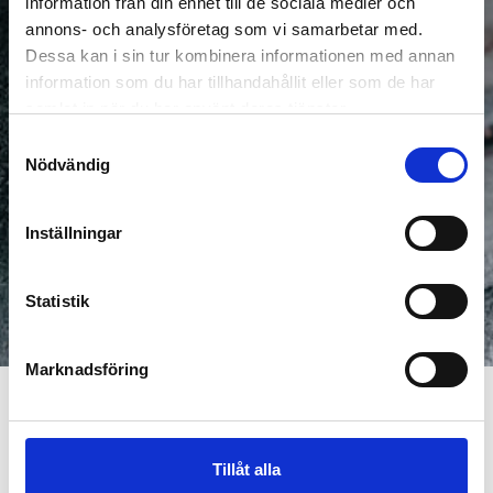
information från din enhet till de sociala medier och
annons- och analysföretag som vi samarbetar med.
Dessa kan i sin tur kombinera informationen med annan
information som du har tillhandahållit eller som de har
samlat in när du har använt deras tjänster.
Samtyckesval
Nödvändig
Inställningar
Statistik
Marknadsföring
We offer circulated silver bars from well-known
European manufacturers. All silver bars are of highest
purity (999.9). If no products are shown we are
Tillåt alla